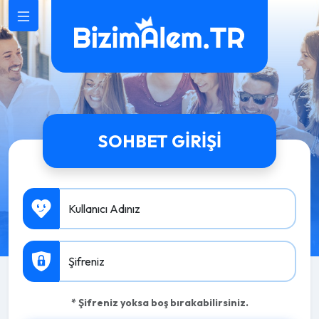
SOHBET GIRIŞI
Kullanıcı Adınız
Şifreniz
* Şifreniz yoksa boş bırakabilirsiniz.