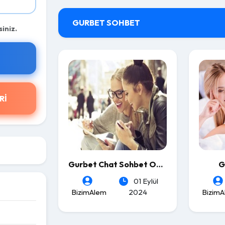
GURBET SOHBET
siniz.
Rİ
Gurbet Chat Sohbet Odaları
G
01 Eylül
2024
BizimAlem
Bizim